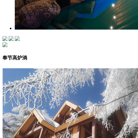
奉节高炉淌