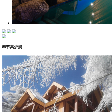
奉节高炉淌