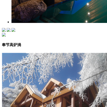
奉节高炉淌