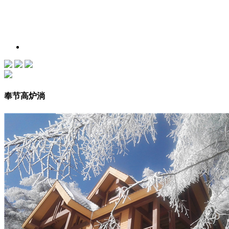
奉节高炉淌