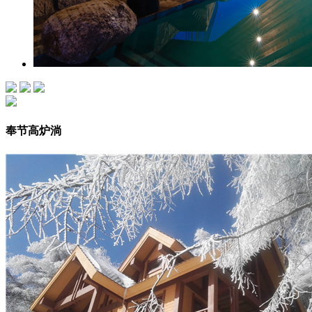
奉节高炉淌