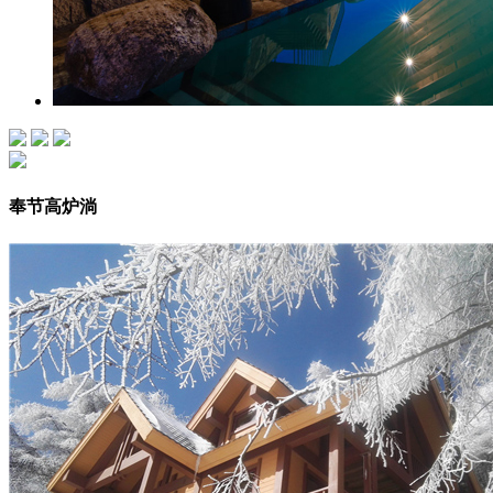
奉节高炉淌